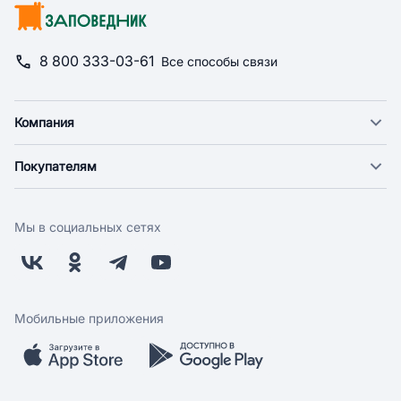
8 800 333-03-61
Все способы связи
Компания
О компании
Покупателям
Новости
Доставка
Фонд "Счастье в дом"
Оплата
Поставщикам
Мы в социальных сетях
Возврат
Арендодателям
Бонусная программа
Заводчикам
Магазины
Контакты
Скидки и акции
Обратная связь
Мобильные приложения
Бренды
Мобильное приложение
Вопрос-ответ