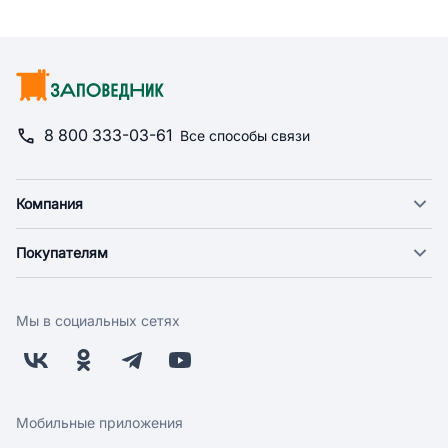
8 800 333-03-61
Все способы связи
Компания
О компании
Покупателям
Новости
Доставка
Фонд "Счастье в дом"
Оплата
Поставщикам
Мы в социальных сетях
Возврат
Арендодателям
Бонусная программа
Заводчикам
Магазины
Контакты
Скидки и акции
Обратная связь
Мобильные приложения
Бренды