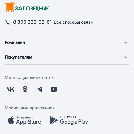
8 800 333-03-61
Все способы связи
Компания
О компании
Покупателям
Новости
Доставка
Фонд "Счастье в дом"
Оплата
Поставщикам
Мы в социальных сетях
Возврат
Арендодателям
Бонусная программа
Заводчикам
Магазины
Контакты
Скидки и акции
Обратная связь
Мобильные приложения
Бренды
Мобильное приложение
Вопрос-ответ