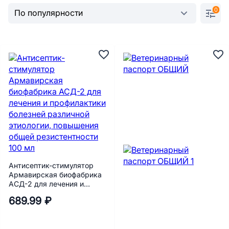
0
Антисептик-стимулятор
Армавирская биофабрика
АСД-2 для лечения и
профилактики болезней
689.99 ₽
различной этиологии,
повышения общей
резистентности 100 мл