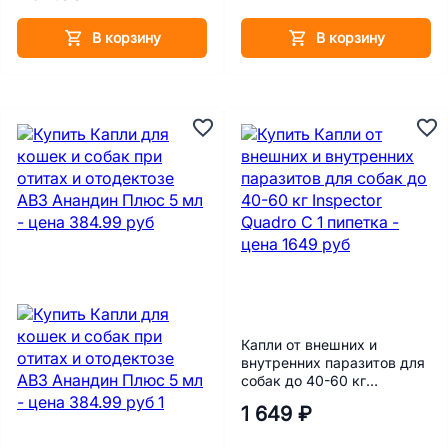
В корзину
В корзину
Капли от внешних и
внутренних паразитов для
собак до 40-60 кг
Inspector Quadro C 1
1 649 ₽
пипетка