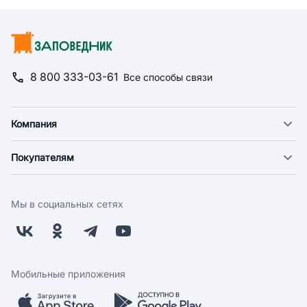
8 800 333-03-61
Все способы связи
Компания
О компании
Покупателям
Новости
Доставка
Фонд "Счастье в дом"
Оплата
Поставщикам
Мы в социальных сетях
Возврат
Арендодателям
Бонусная программа
Заводчикам
Магазины
Контакты
Скидки и акции
Обратная связь
Мобильные приложения
Бренды
Мобильное приложение