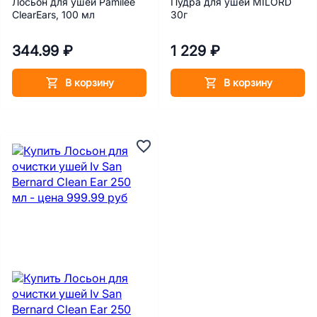
Лосьон для ушей Pamilee
Пудра для ушей MILORD
ClearEars, 100 мл
30г
344.99 ₽
1 229 ₽
В корзину
В корзину