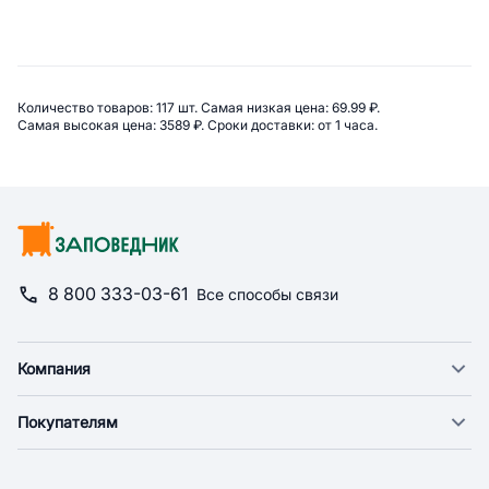
Сводная информация по категор
Количество товаров: 
117 шт. 
Самая низкая цена: 
69.99 ₽. 
Самая высокая цена: 
3589 ₽. 
Сроки доставки: 
от 1 часа. 
8 800 333-03-61
Все способы связи
Компания
О компании
Покупателям
Новости
Доставка
Фонд "Счастье в дом"
Оплата