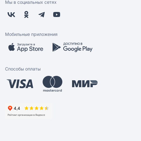
Поставщикам
Мы в социальных сетях
Возврат
Арендодателям
Бонусная программа
Заводчикам
Магазины
Контакты
Скидки и акции
Обратная связь
Мобильные приложения
Бренды
Мобильное приложение
Вопрос-ответ
Способы оплаты