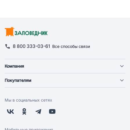
8 800 333-03-61
Все способы связи
Компания
О компании
Покупателям
Новости
Доставка
Фонд "Счастье в дом"
Оплата
Поставщикам
Мы в социальных сетях
Возврат
Арендодателям
Бонусная программа
Заводчикам
Магазины
Контакты
Скидки и акции
Обратная связь
Мобильные приложения