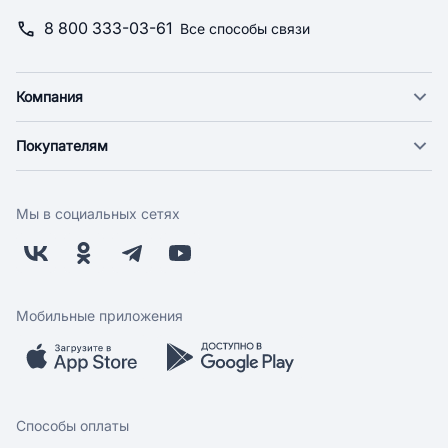
8 800 333-03-61
Все способы связи
Компания
О компании
Покупателям
Новости
Доставка
Фонд "Счастье в дом"
Оплата
Поставщикам
Мы в социальных сетях
Возврат
Арендодателям
Бонусная программа
Заводчикам
Магазины
Контакты
Скидки и акции
Обратная связь
Мобильные приложения
Бренды
Мобильное приложение
Вопрос-ответ
Способы оплаты