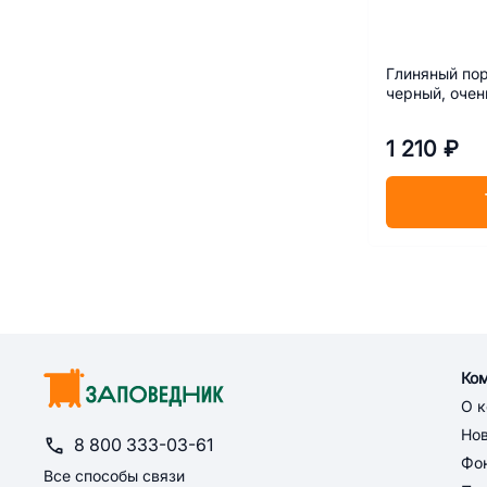
Глиняный пор
черный, очен
1 210 ₽
Ко
О 
Но
8 800 333-03-61
Фон
Все способы связи