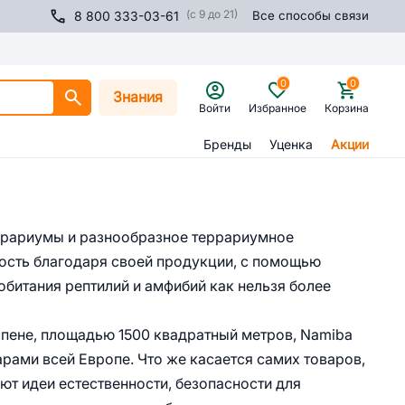
(с 9 до 21)
8 800 333-03-61
Все способы связи
0
0
Знания
Войти
Избранное
Корзина
Бренды
Уценка
Акции
еррариумы и разнообразное террариумное
ность благодаря своей продукции, с помощью
битания рептилий и амфибий как нельзя более
мпене, площадью 1500 квадратный метров, Namiba
арами всей Европе. Что же касается самих товаров,
ют идеи естественности, безопасности для