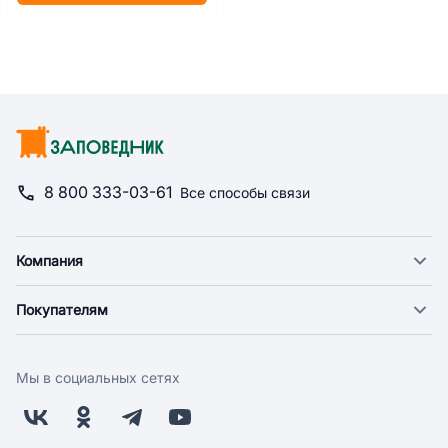
8 800 333-03-61
Все способы связи
Компания
О компании
Покупателям
Новости
Доставка
Фонд "Счастье в дом"
Оплата
Поставщикам
Мы в социальных сетях
Возврат
Арендодателям
Бонусная программа
Заводчикам
Магазины