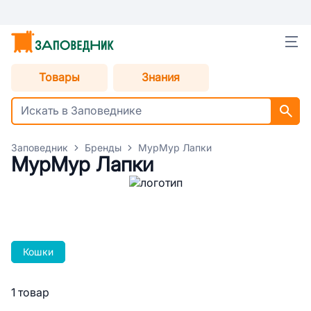
Товары
Знания
Заповедник
Бренды
МурМур Лапки
МурМур Лапки
Кошки
1 товар