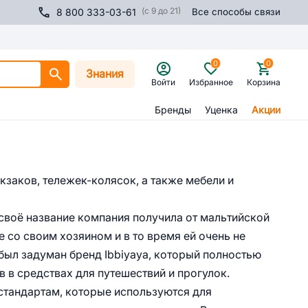
(с 9 до 21)
8 800 333-03-61
Все способы связи
0
0
Знания
Войти
Избранное
Корзина
Бренды
Уценка
Акции
кзаков, тележек-колясок, а также мебели и
а своё название компания получила от мальтийской
 со своим хозяином и в то время ей очень не
 был задуман бренд Ibbiyaya, который полностью
 в средствах для путешествий и прогулок.
стандартам, которые используются для