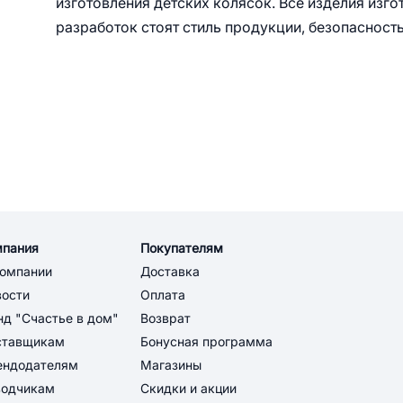
изготовления детских колясок. Все изделия изго
разработок стоят стиль продукции, безопасност
мпания
Покупателям
компании
Доставка
вости
Оплата
д "Счастье в дом"
Возврат
ставщикам
Бонусная программа
ендодателям
Магазины
водчикам
Скидки и акции