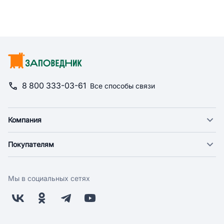
8 800 333-03-61
Все способы связи
Компания
О компании
Покупателям
Новости
Доставка
Фонд "Счастье в дом"
Оплата
Поставщикам
Мы в социальных сетях
Возврат
Арендодателям
Бонусная программа
Заводчикам
Магазины
Контакты