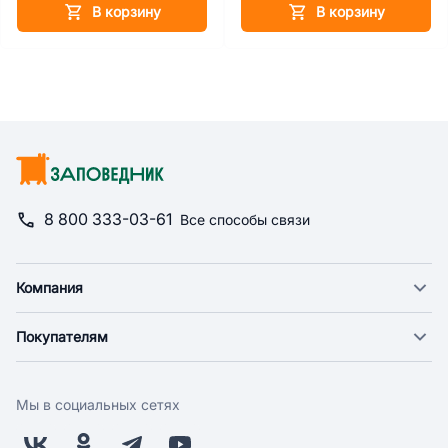
В корзину
В корзину
8 800 333-03-61
Все способы связи
Компания
О компании
Покупателям
Новости
Доставка
Фонд "Счастье в дом"
Оплата
Поставщикам
Мы в социальных сетях
Возврат
Арендодателям