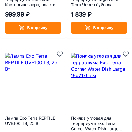
Кость динозавра, пластик,
Terra Череп буйвола
19х8х7 см
H229258 12х8х5.5 см
999.99 ₽
1 839 ₽
В корзину
В корзину
Лампа Exo Terra REPTILE
Поилка угловая для
UVB100 Т8, 25 Вт
террариума Exo Terra
Corner Water Dish Large