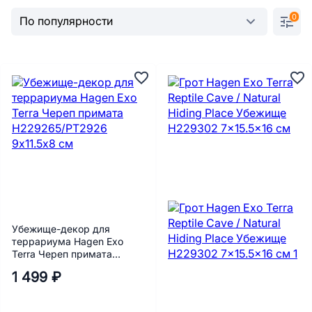
0
Убежище-декор для
террариума Hagen Exo
Terra Череп примата
H229265/PT2926 9х11.5х8
1 499 ₽
см