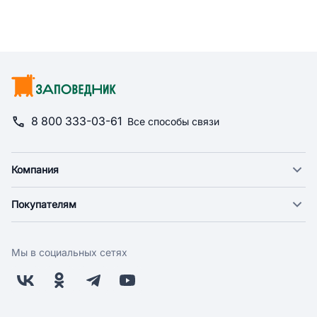
8 800 333-03-61
Все способы связи
Компания
О компании
Покупателям
Новости
Доставка
Фонд "Счастье в дом"
Оплата
Поставщикам
Мы в социальных сетях
Возврат
Арендодателям
Бонусная программа
Заводчикам
Магазины
Контакты