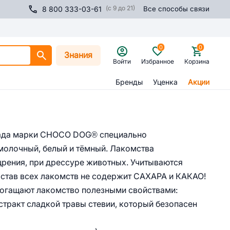
(с 9 до 21)
8 800 333-03-61
Все способы связи
0
0
Знания
Войти
Избранное
Корзина
Бренды
Уценка
Акции
лада марки CHOCO DOG® специально
молочный, белый и тёмный. Лакомства
щрения, при дрессуре животных. Учитываются
остав всех лакомств не содержит САХАРА и КАКАО!
богащают лакомство полезными свойствами:
стракт сладкой травы стевии, который безопасен