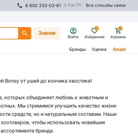
(с 9 до 21)
8 800 333-03-61
Все способы связи
0
0
Знания
Войти
Избранное
Корзина
Бренды
Уценка
Акции
й Bonsy от ушей до кончика хвостика!
в, которых объединяет любовь к животным и
вотных. Мы стремимся улучшить качество жизни
ости средств, но и натуральным составам. Наши
 зоотоваров, чтобы использовать новейшие
 ассортимента бренда.