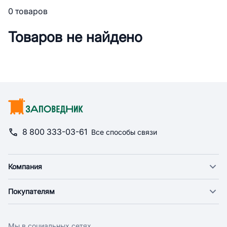
0 товаров
Товаров не найдено
8 800 333-03-61
Все способы связи
Компания
О компании
Покупателям
Новости
Доставка
Фонд "Счастье в дом"
Оплата
Поставщикам
Мы в социальных сетях