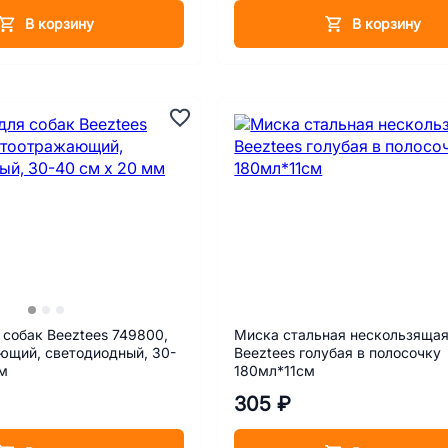
В корзину
В корзину
собак Beeztees 749800,
Миска стальная нескользяща
ющий, светодиодный, 30-
Beeztees голубая в полосочку
мм
180мл*11см
305 ₽