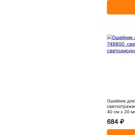
Ошейник для 
светоотража
40 см х 20 
684 ₽