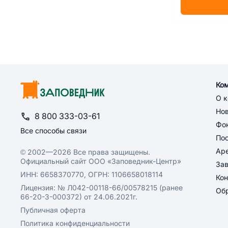
Ко
О 
Но
8 800 333-03-61
Фон
Все способы связи
По
Ар
© 2002—2026 Все права защищены.
Официальный сайт ООО «Заповедник-Центр»
За
ИНН: 6658370770, ОГРН: 1106658018114
Кон
Лицензия: № Л042-00118-66/00578215 (ранее
Обр
66-20-3-000372) от 24.06.2021г.
Публичная оферта
Политика конфиденциальности