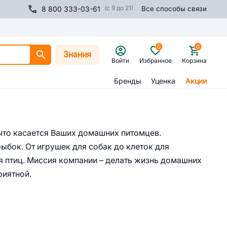
(с 9 до 21)
8 800 333-03-61
Все способы связи
0
0
Знания
Войти
Избранное
Корзина
Бренды
Уценка
Акции
 что касается Ваших домашних питомцев.
рыбок. От игрушек для собак до клеток для
ля птиц. Миссия компании – делать жизнь домашних
риятной.