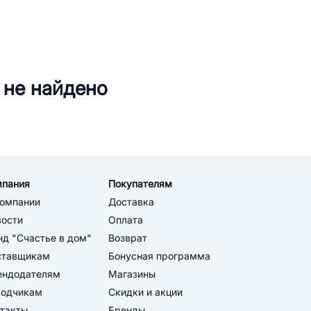
 не найдено
мпания
Покупателям
компании
Доставка
вости
Оплата
д "Счастье в дом"
Возврат
ставщикам
Бонусная программа
ендодателям
Магазины
водчикам
Скидки и акции
такты
Бренды