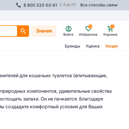
(с 9 до 21)
8 800 333-03-61
Все способы связи
0
0
Знания
Войти
Избранное
Корзина
Бренды
Уценка
Акции
лнителей для кошачьих туалетов (впитывающие,
з природных компонентов, удивительные свойства
поглощать запахи. Он не пачкается. Благодаря
Вы создадите комфортный условия для Ваших