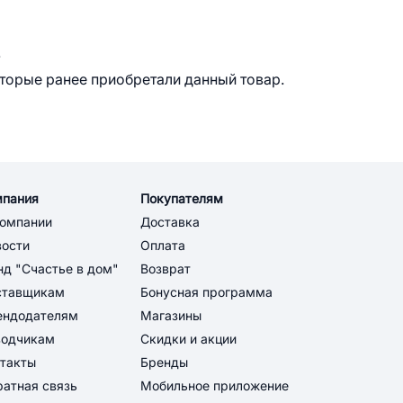
.
оторые ранее приобретали данный товар.
мпания
Покупателям
компании
Доставка
вости
Оплата
д "Счастье в дом"
Возврат
ставщикам
Бонусная программа
ендодателям
Магазины
водчикам
Скидки и акции
такты
Бренды
атная связь
Мобильное приложение