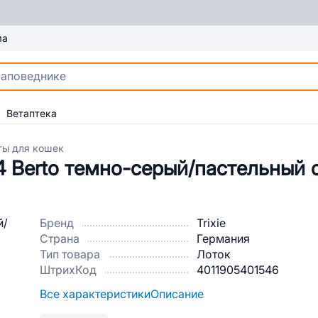
ма
Ветаптека
ты для кошек
4 Berto темно-серый/пастельный
Бренд
Trixie
Страна
Германия
Тип товара
Лоток
ШтрихКод
4011905401546
Все характеристики
Описание