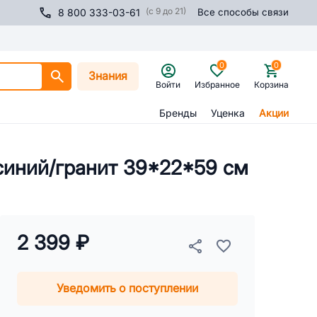
(с 9 до 21)
8 800 333-03-61
Все способы связи
0
0
Знания
Войти
Избранное
Корзина
Бренды
Уценка
Акции
 синий/гранит 39*22*59 см
2 399 ₽
Уведомить о поступлении