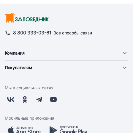
8 800 333-03-61
Все способы связи
Компания
О компании
Покупателям
Новости
Доставка
Фонд "Счастье в дом"
Оплата
Поставщикам
Мы в социальных сетях
Возврат
Арендодателям
Бонусная программа
Заводчикам
Магазины
Контакты
Скидки и акции
Обратная связь
Мобильные приложения
Бренды
Мобильное приложение