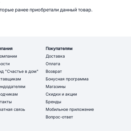
.
оторые ранее приобретали данный товар.
мпания
Покупателям
компании
Доставка
вости
Оплата
д "Счастье в дом"
Возврат
ставщикам
Бонусная программа
ендодателям
Магазины
водчикам
Скидки и акции
такты
Бренды
атная связь
Мобильное приложение
Вопрос-ответ