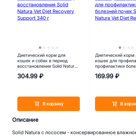
Диетический корм для
Диетический корм
кошек и собак в период
кошек для профила
восстановления Solid Natura
профилактики боле
Vet Diet Recovery Support 340
почек Solid Natura V
304.99 ₽
169.99 ₽
г
Renal 100 г
В корзину
В корз
Описание
Solid Natura с лососем - консервированное влажно