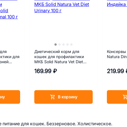
 для
Диетический корм для
Консервы 
ктики для
кошек для профилактики
Natura Di
зней
МКБ Solid Natura Vet Diet
et Diet
Urinary 100 г
169.99 ₽
219.99 
ину
В корзину
е питание для кошек. Беззерновое. Холистическое.