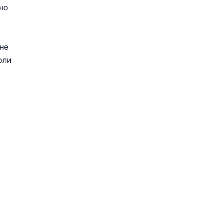
но
 не
оли