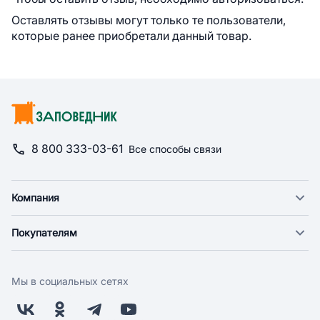
Оставлять отзывы могут только те пользователи,
которые ранее приобретали данный товар.
8 800 333-03-61
Все способы связи
Компания
О компании
Покупателям
Новости
Доставка
Фонд "Счастье в дом"
Оплата
Поставщикам
Мы в социальных сетях
Возврат
Арендодателям
Бонусная программа
Заводчикам