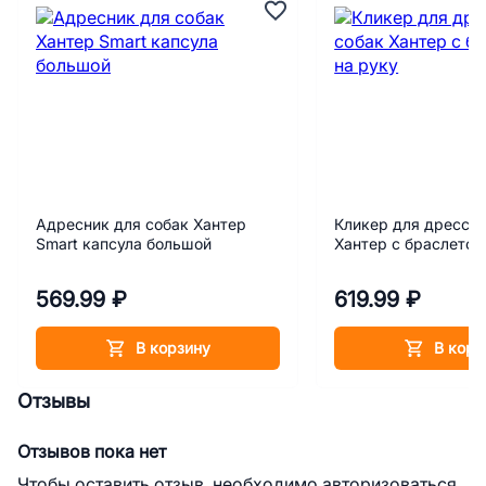
Адресник для собак Хантер
Кликер для дресси
Smart капсула большой
Хантер с браслетом
569.99 ₽
619.99 ₽
В корзину
В корз
Отзывы
Отзывов пока нет
Чтобы оставить отзыв, необходимо авторизоваться.