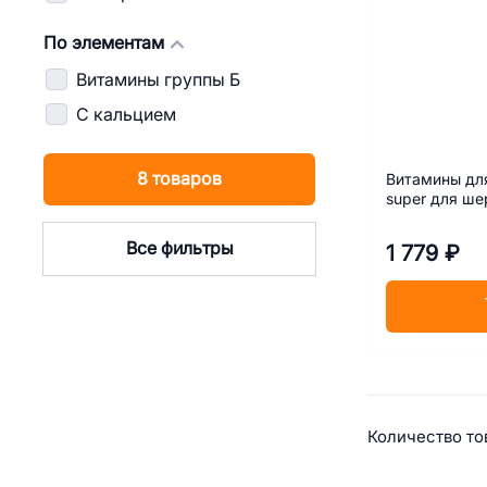
По элементам
Витамины группы Б
С кальцием
8 товаров
Витамины для
super для ше
Все фильтры
1 779 ₽
Сводная
Количество тов