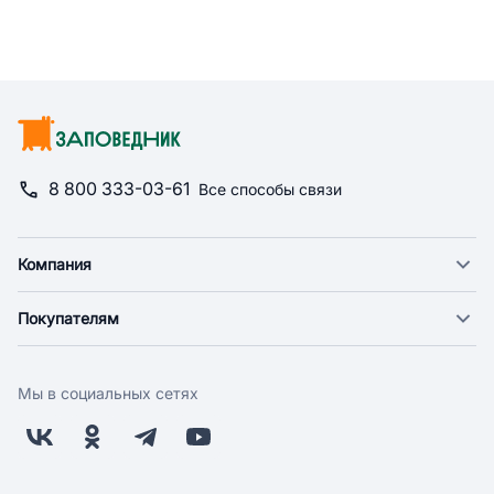
8 800 333-03-61
Все способы связи
Компания
О компании
Покупателям
Новости
Доставка
Фонд "Счастье в дом"
Оплата
Поставщикам
Мы в социальных сетях
Возврат
Арендодателям
Бонусная программа
Заводчикам
Магазины
Контакты