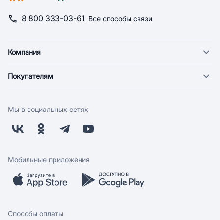
8 800 333-03-61
Все способы связи
Компания
О компании
Покупателям
Новости
Доставка
Фонд "Счастье в дом"
Оплата
Поставщикам
Мы в социальных сетях
Возврат
Арендодателям
Бонусная программа
Заводчикам
Магазины
Контакты
Скидки и акции
Обратная связь
Мобильные приложения
Бренды
Мобильное приложение
Вопрос-ответ
Способы оплаты