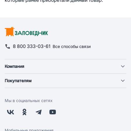
которые ранее приобретали данный товар.
8 800 333-03-61
Все способы связи
Компания
О компании
Покупателям
Новости
Доставка
Фонд "Счастье в дом"
Оплата
Поставщикам
Мы в социальных сетях
Возврат
Арендодателям
Бонусная программа
Заводчикам
Магазины
Контакты
Скидки и акции
Обратная связь
Мобильные приложения