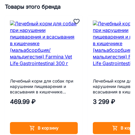
Товары этого бренда
Лечебный корм для собак при
Лечебный корм для
нарушении пищеварения и
нарушении пищевар
всасывания в кишечнике
всасывания в кише
(мальабсорбция/мальдигестия)
(мальабсорбция/ма
469.99 ₽
3 299 ₽
Farmina Vet Life Gastrointestinal
Farmina Vet Life Gast
300 г
кг
В корзину
В корз