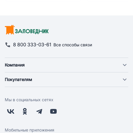
8 800 333-03-61
Все способы связи
Компания
О компании
Покупателям
Новости
Доставка
Фонд "Счастье в дом"
Оплата
Поставщикам
Мы в социальных сетях
Возврат
Арендодателям
Бонусная программа
Заводчикам
Магазины
Контакты
Скидки и акции
Обратная связь
Мобильные приложения