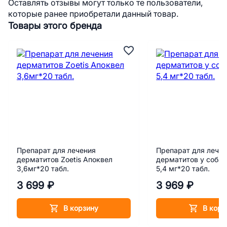
Оставлять отзывы могут только те пользователи,
которые ранее приобретали данный товар.
Товары этого бренда
Препарат для лечения
Препарат для лече
дерматитов Zoetis Апоквел
дерматитов у собак
3,6мг*20 табл.
5,4 мг*20 табл.
3 699 ₽
3 969 ₽
В корзину
В корз