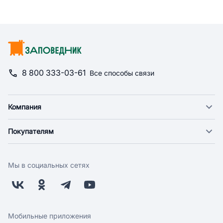
8 800 333-03-61
Все способы связи
Компания
О компании
Покупателям
Новости
Доставка
Фонд "Счастье в дом"
Оплата
Поставщикам
Мы в социальных сетях
Возврат
Арендодателям
Бонусная программа
Заводчикам
Магазины
Контакты
Скидки и акции
Обратная связь
Мобильные приложения