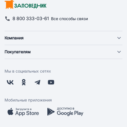
8 800 333-03-61
Все способы связи
Компания
О компании
Покупателям
Новости
Доставка
Фонд "Счастье в дом"
Оплата
Поставщикам
Мы в социальных сетях
Возврат
Арендодателям
Бонусная программа
Заводчикам
Магазины
Контакты
Скидки и акции
Обратная связь
Мобильные приложения
Бренды
Мобильное приложение
Вопрос-ответ