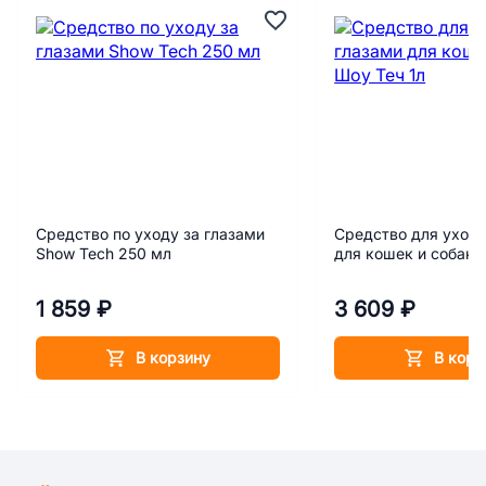
Средство по уходу за глазами
Средство для ухода
Show Tech 250 мл
для кошек и собак 
1 859 ₽
3 609 ₽
В корзину
В корз