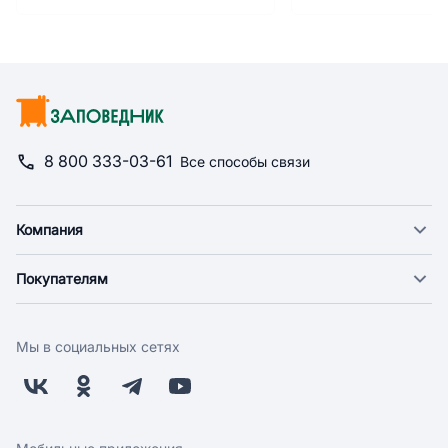
8 800 333-03-61
Все способы связи
Компания
О компании
Покупателям
Новости
Доставка
Фонд "Счастье в дом"
Оплата
Поставщикам
Мы в социальных сетях
Возврат
Арендодателям
Бонусная программа
Заводчикам
Магазины
Контакты
Скидки и акции
Обратная связь