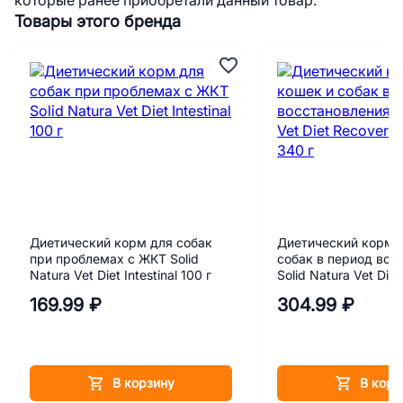
которые ранее приобретали данный товар.
Товары этого бренда
Диетический корм для собак
Диетический корм 
при проблемах с ЖКТ Solid
собак в период вос
Natura Vet Diet Intestinal 100 г
Solid Natura Vet Die
Support 340 г
169.99 ₽
304.99 ₽
В корзину
В корз