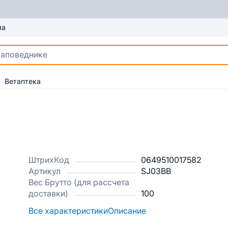
ма
Ветаптека
ШтрихКод
0649510017582
Артикул
SJ03BB
Вес Брутто (для рассчета
доставки)
100
Все характеристики
Описание