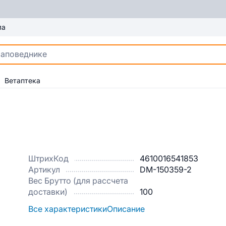
ма
Ветаптека
ШтрихКод
4610016541853
Артикул
DM-150359-2
Вес Брутто (для рассчета
доставки)
100
Все характеристики
Описание