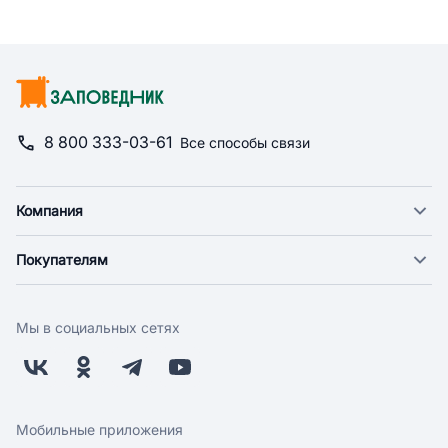
8 800 333-03-61
Все способы связи
Компания
О компании
Покупателям
Новости
Доставка
Фонд "Счастье в дом"
Оплата
Поставщикам
Мы в социальных сетях
Возврат
Арендодателям
Бонусная программа
Заводчикам
Магазины
Контакты
Скидки и акции
Обратная связь
Мобильные приложения