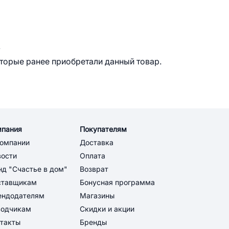
.
оторые ранее приобретали данный товар.
мпания
Покупателям
компании
Доставка
вости
Оплата
д "Счастье в дом"
Возврат
ставщикам
Бонусная программа
ендодателям
Магазины
водчикам
Скидки и акции
такты
Бренды