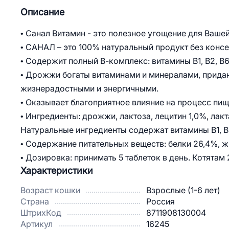
Описание
• Санал Витамин - это полезное угощение для Ваше
• САНАЛ – это 100% натуральный продукт без консе
• Содержит полный В-комплекс: витамины В1, В2, В6 
• Дрожжи богаты витаминами и минералами, прида
жизнерадостными и энергичными.
• Оказывает благоприятное влияние на процесс пищ
• Ингредиенты: дрожжи, лактоза, лецитин 1,0%, лак
Натуральные ингредиенты содержат витамины В1, В2,
• Содержание питательных веществ: белки 26,4%, ж
• Дозировка: принимать 5 таблеток в день. Котятам 
Характеристики
Возраст кошки
Взрослые (1-6 лет)
Страна
Россия
ШтрихКод
8711908130004
Артикул
16245