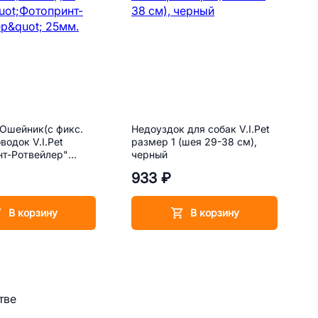
Ошейник(с фикс.
Недоуздок для собак V.I.Pet
водок V.I.Pet
размер 1 (шея 29-38 см),
нт-Ротвейлер"
черный
933 ₽
В корзину
В корзину
тве