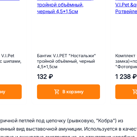
V.I.Pet
Бантик V.I.PET "Ностальжи"
Комплект 
с шипами,
тройной объёмный, черный
замка)+по
4,5*1,5см
"Фотопри
25мм.
132 ₽
1 238 ₽
ину
В корзину
ичной петлей под цепочку (рывковую, "Кобра") из
енный вид выставочной амуниции. Используется в качес