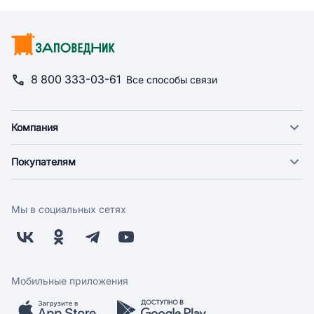
8 800 333-03-61
Все способы связи
Компания
О компании
Покупателям
Новости
Доставка
Фонд "Счастье в дом"
Оплата
Поставщикам
Мы в социальных сетях
Возврат
Арендодателям
Бонусная программа
Заводчикам
Магазины
Контакты
Скидки и акции
Обратная связь
Мобильные приложения
Бренды
Мобильное приложение