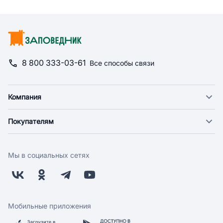
8 800 333-03-61
Все способы связи
Компания
О компании
Покупателям
Новости
Доставка
Фонд "Счастье в дом"
Оплата
Поставщикам
Мы в социальных сетях
Возврат
Арендодателям
Бонусная программа
Заводчикам
Магазины
Контакты
Скидки и акции
Обратная связь
Мобильные приложения
Бренды