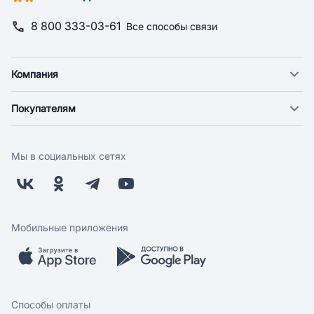
8 800 333-03-61
Все способы связи
Компания
О компании
Покупателям
Новости
Доставка
Фонд "Счастье в дом"
Оплата
Поставщикам
Мы в социальных сетях
Возврат
Арендодателям
Бонусная программа
Заводчикам
Магазины
Контакты
Скидки и акции
Обратная связь
Мобильные приложения
Бренды
Мобильное приложение
Вопрос-ответ
Способы оплаты