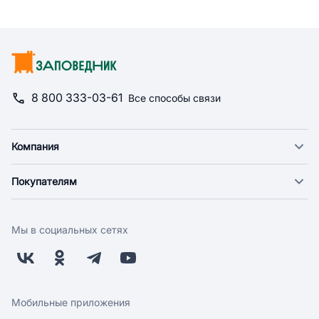
8 800 333-03-61
Все способы связи
Компания
О компании
Покупателям
Новости
Доставка
Фонд "Счастье в дом"
Оплата
Поставщикам
Мы в социальных сетях
Возврат
Арендодателям
Бонусная программа
Заводчикам
Магазины
Контакты
Скидки и акции
Обратная связь
Мобильные приложения
Бренды