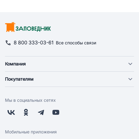
8 800 333-03-61
Все способы связи
Компания
О компании
Покупателям
Новости
Доставка
Фонд "Счастье в дом"
Оплата
Поставщикам
Мы в социальных сетях
Возврат
Арендодателям
Бонусная программа
Заводчикам
Магазины
Контакты
Скидки и акции
Обратная связь
Мобильные приложения
Бренды