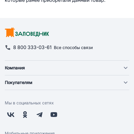
которые ранее приобретали данный товар.
8 800 333-03-61
Все способы связи
Компания
О компании
Покупателям
Новости
Доставка
Фонд "Счастье в дом"
Оплата
Поставщикам
Мы в социальных сетях
Возврат
Арендодателям
Бонусная программа
Заводчикам
Магазины
Контакты
Скидки и акции
Обратная связь
Мобильные приложения