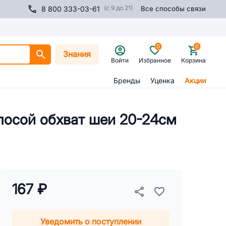
(с 9 до 21)
8 800 333-03-61
Все способы связи
0
0
Знания
Войти
Избранное
Корзина
Бренды
Уценка
Акции
лосой обхват шеи 20-24см
167 ₽
Уведомить о поступлении