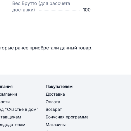
Вес Брутто (для рассчета
доставки)
100
.
оторые ранее приобретали данный товар.
мпания
Покупателям
компании
Доставка
вости
Оплата
д "Счастье в дом"
Возврат
ставщикам
Бонусная программа
ендодателям
Магазины