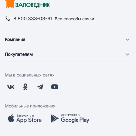
8 800 333-03-61
Все способы связи
Компания
О компании
Покупателям
Новости
Доставка
Фонд "Счастье в дом"
Оплата
Поставщикам
Мы в социальных сетях
Возврат
Арендодателям
Бонусная программа
Заводчикам
Магазины
Контакты
Скидки и акции
Обратная связь
Мобильные приложения
Бренды
Мобильное приложение
Вопрос-ответ