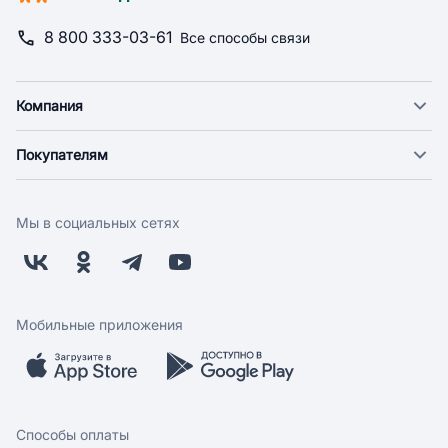
8 800 333-03-61
Все способы связи
Компания
О компании
Покупателям
Новости
Доставка
Фонд "Счастье в дом"
Оплата
Поставщикам
Мы в социальных сетях
Возврат
Арендодателям
Бонусная программа
Заводчикам
Магазины
Контакты
Скидки и акции
Обратная связь
Мобильные приложения
Бренды
Мобильное приложение
Вопрос-ответ
Способы оплаты