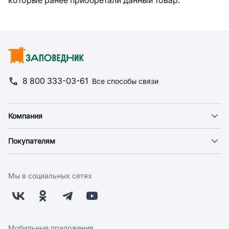
которые ранее приобретали данный товар.
8 800 333-03-61
Все способы связи
Компания
О компании
Покупателям
Новости
Доставка
Фонд "Счастье в дом"
Оплата
Поставщикам
Мы в социальных сетях
Возврат
Арендодателям
Бонусная программа
Заводчикам
Магазины
Контакты
Скидки и акции
Обратная связь
Мобильные приложения