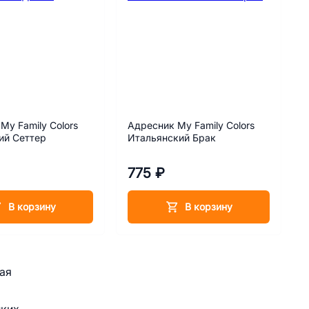
My Family Colors
Адресник My Family Colors
ий Сеттер
Итальянский Брак
775 ₽
В корзину
В корзину
ая