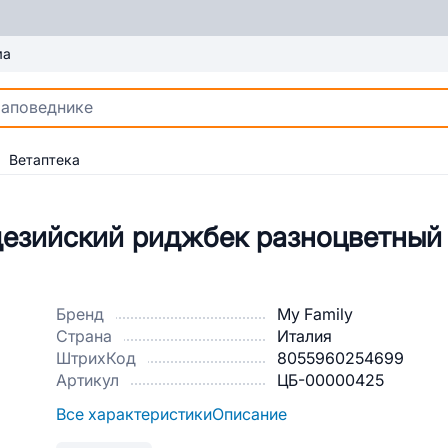
ма
Ветаптека
одезийский риджбек разноцветный
Бренд
My Family
Страна
Италия
ШтрихКод
8055960254699
Артикул
ЦБ-00000425
Все характеристики
Описание