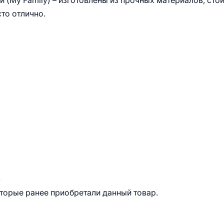
(My Family) – изготовлены из прочных материалов, сто
то отлично.
.
оторые ранее приобретали данный товар.