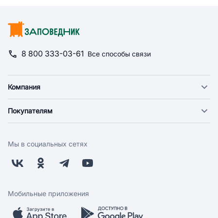
8 800 333-03-61
Все способы связи
Компания
О компании
Покупателям
Новости
Доставка
Фонд "Счастье в дом"
Оплата
Поставщикам
Мы в социальных сетях
Возврат
Арендодателям
Бонусная программа
Заводчикам
Магазины
Контакты
Скидки и акции
Обратная связь
Мобильные приложения
Бренды
Мобильное приложение