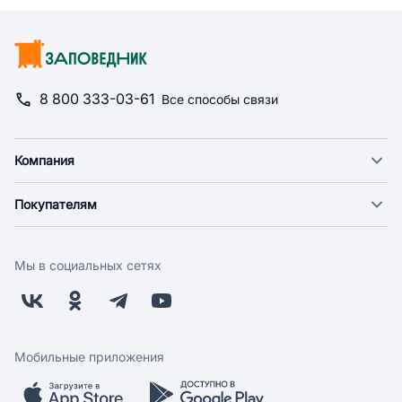
8 800 333-03-61
Все способы связи
Компания
О компании
Покупателям
Новости
Доставка
Фонд "Счастье в дом"
Оплата
Поставщикам
Мы в социальных сетях
Возврат
Арендодателям
Бонусная программа
Заводчикам
Магазины
Контакты
Скидки и акции
Обратная связь
Мобильные приложения
Бренды
Мобильное приложение