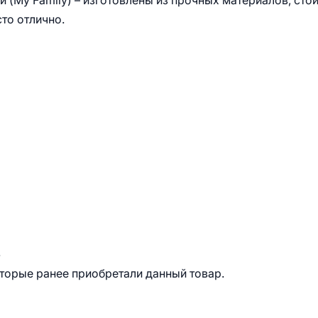
(My Family) – изготовлены из прочных материалов, сто
то отлично.
.
оторые ранее приобретали данный товар.