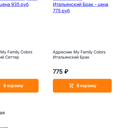
My Family Colors
Адресник My Family Colors
ий Сеттер
Итальянский Брак
775 ₽
В корзину
В корзину
ая