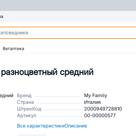
ма
Ветаптека
ь разноцветный средний
Бренд
My Family
Страна
Италия
ШтрихКод
2000949728810
Артикул
00-00000577
Все характеристики
Описание